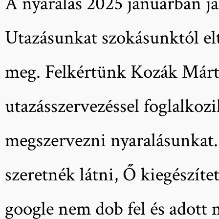
A nyaralás 2025 januárban já
Utazásunkat szokásunktól el
meg. Felkértünk Kozák Márti
utazásszervezéssel foglalko
megszervezni nyaralásunkat. 
szeretnék látni, Ő kiegészíte
google nem dob fel és adott 