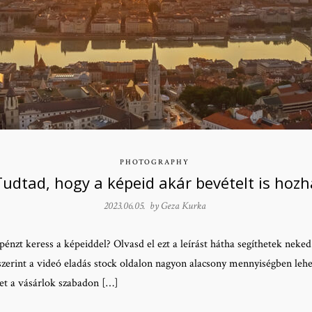
PHOTOGRAPHY
Tudtad, hogy a képeid akár bevételt is hoz
2023.06.05. by
Geza Kurka
énzt keress a képeiddel? Olvasd el ezt a leírást hátha segíthetek neke
szerint a videó eladás stock oldalon nagyon alacsony mennyiségben lehe
yet a vásárlok szabadon […]