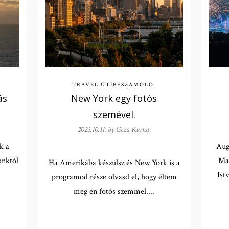
TRAVEL
ÚTIBESZÁMOLÓ
ás
New York egy fotós
szemével.
2023.10.11. by
Geza Kurka
k a
Aug
unktól
Mag
Ha Amerikába készülsz és New York is a
Ist
programod része olvasd el, hogy éltem
meg én fotós szemmel....