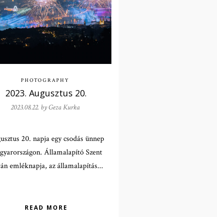
PHOTOGRAPHY
2023. Augusztus 20.
2023.08.22. by
Geza Kurka
usztus 20. napja egy csodás ünnep
yarországon. Államalapító Szent
ván emléknapja, az államalapítás...
READ MORE